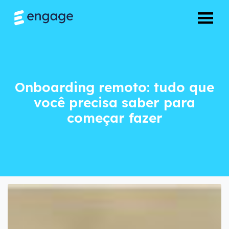
Onboarding remoto:
Onboarding remoto: tudo que
você precisa saber para
começar fazer