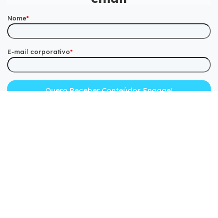
Nome
*
E-mail corporativo
*
Check out a success
story