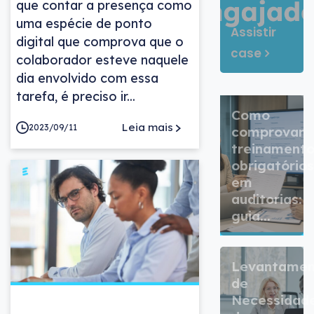
que contar a presença como
uma espécie de ponto
Assistir
digital que comprova que o
case
colaborador esteve naquele
dia envolvido com essa
tarefa, é preciso ir...
Como
Leia mais
2023/09/11
comprovar
treinamento
obrigatórios
em
auditorias:
guia...
Levantamen
de
Necessidad