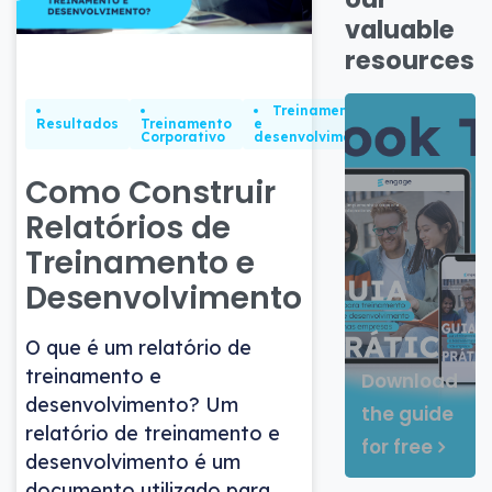
valuable
resources
Treinamento
Resultados
Treinamento
e
Corporativo
desenvolvimento
Como Construir
Relatórios de
Treinamento e
Desenvolvimento
O que é um relatório de
treinamento e
Download
desenvolvimento? Um
the guide
relatório de treinamento e
for free
desenvolvimento é um
documento utilizado para