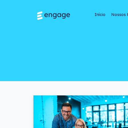
Início
Nossos 
Como engajar colab