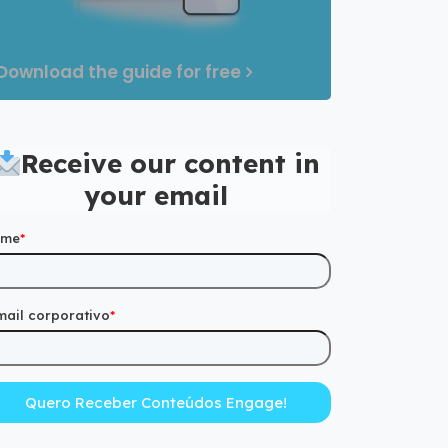
Download the guide for free
Receive our content in
your email
ome
*
mail corporativo
*