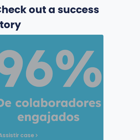
heck out a success
tory
Assistir case