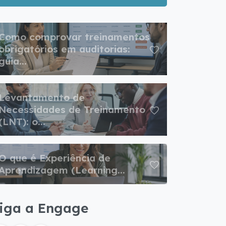
Como comprovar treinamentos
obrigatórios em auditorias:
guia...
Levantamento de
Necessidades de Treinamento
(LNT): o...
O que é Experiência de
Aprendizagem (Learning...
iga a Engage