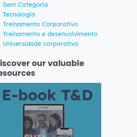
Sem Categoria
Tecnologia
Treinamento Corporativo
Treinamento e desenvolvimento
Universidade corporativa
iscover our valuable
esources