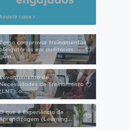
Assistir case
Como comprovar treinamentos
obrigatórios em auditorias:
guia...
Levantamento de
Necessidades de Treinamento
(LNT): o...
O que é Experiência de
Aprendizagem (Learning...