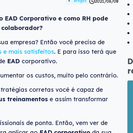
2021/06/08
Artigos
do EAD Corporativo e como RH pode
o colaborador?
sua empresa? Então você precisa de
 e mais satisfeitos
. E para isso terá que
D
 de
EAD
corporativo.
r
umentar os custos, muito pelo contrário.
ratégias corretas você é capaz de
us treinamentos
e assim transformar
ssionais de ponta. Então, vem ver de
ara aplicar ao
EAD corporativo
da sua