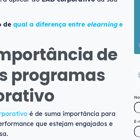
o de
qual a diferença entre
elearning
e
mportância de
os programas
orativo
N
porativo
é de suma importância para
E-
 performance que estejam engajados e
sa.