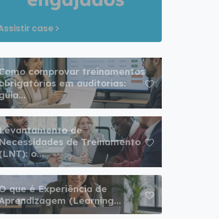
Assistir case
Como comprovar treinamentos
obrigatórios em auditorias:
guia...
Levantamento de
Necessidades de Treinamento
(LNT): o...
O que é Experiência de
Aprendizagem (Learning...