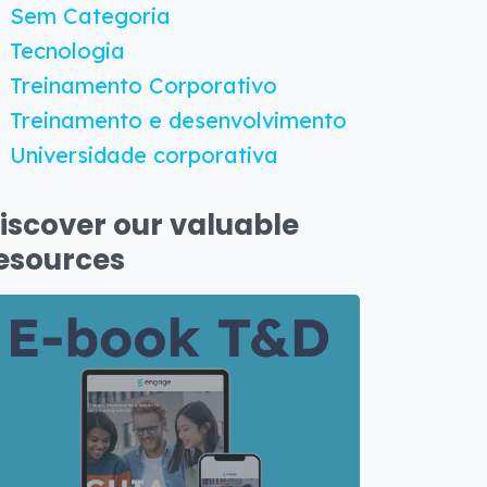
Sem Categoria
Tecnologia
Treinamento Corporativo
Treinamento e desenvolvimento
Universidade corporativa
iscover our valuable
esources