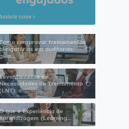
Assistir case
Como comprovar treinamentos
obrigatórios em auditorias:
guia...
Levantamento de
Necessidades de Treinamento
(LNT): o...
O que é Experiência de
Aprendizagem (Learning...