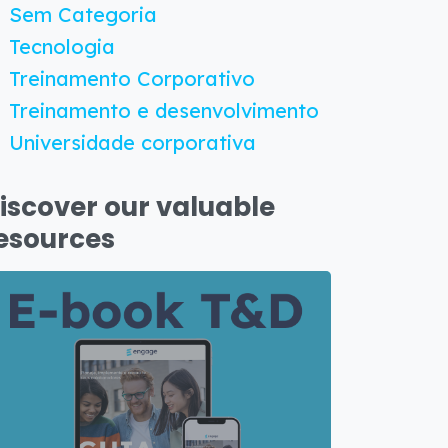
Sem Categoria
Tecnologia
Treinamento Corporativo
Treinamento e desenvolvimento
Universidade corporativa
iscover our valuable
esources