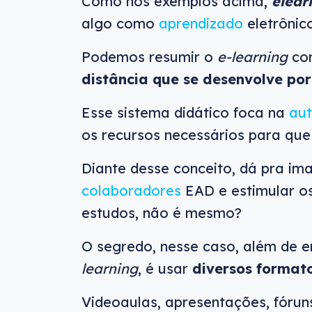
Como nos exemplos acima,
elear
algo como
aprendizado
eletrônic
Podemos resumir o
e-learning
co
distância que se desenvolve po
Esse sistema didático foca na
aut
os recursos necessários para que 
Diante desse conceito, dá pra im
colaboradores
EAD e estimular os
estudos, não é mesmo?
O segredo, nesse caso, além de 
learning
, é usar
diversos format
Videoaulas, apresentações, fórun