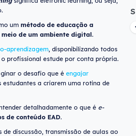
ning
significa eletronic learning, ou seja,
o.
S
mo um
método de educação a
r meio de um ambiente digital
.
o-aprendizagem
, disponibilizando todos
o profissional estude por conta própria.
aginar o desafio que é
engajar
 estudantes a criarem uma rotina de
entender detalhadamente o que é
e-
os de conteúdo EAD
.
s de discussão, transmissão de aulas ao