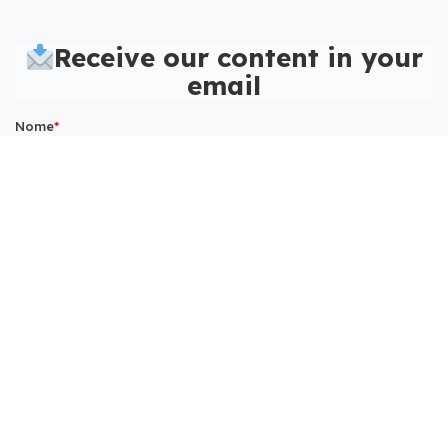
Receive our content in your
email
Nome
*
E-mail corporativo
*
Check out a success
story