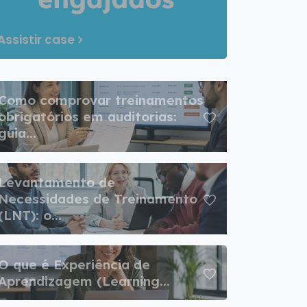
Assistir case
Como comprovar treinamentos
obrigatórios em auditorias:
guia...
Levantamento de
Necessidades de Treinamento
(LNT): o...
O que é Experiência de
Aprendizagem (Learning...