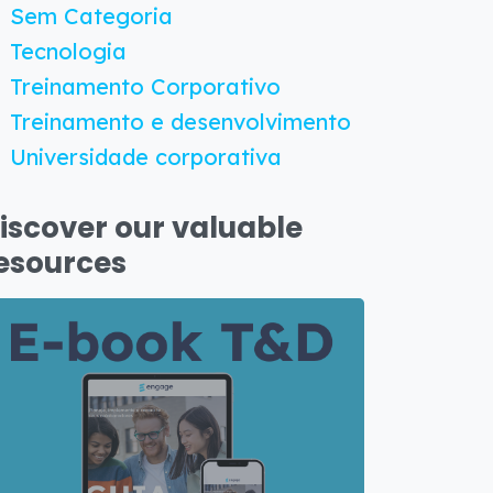
Sem Categoria
Tecnologia
Treinamento Corporativo
Treinamento e desenvolvimento
Universidade corporativa
iscover our valuable
esources