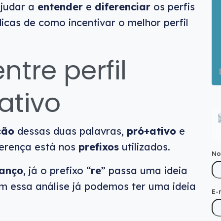
ajudar a
entender
e
diferenciar
os perfis
dicas de como incentivar o melhor perfil
ntre perfil
ativo
ção
dessas duas palavras,
pró+ativo
e
erença está nos
prefixos
utilizados.
N
anço
, já o prefixo “
re
” passa uma ideia
om essa análise já podemos ter uma ideia
E-