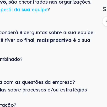
ivo
, são encontrados nas organizações.
S
o
perfil da
sua
equipe
?
ponderá 8 perguntas sobre a sua equipe.
ê tiver ao final,
mais proativa
é a sua
ombinado?
da com as questões da empresa?
das sobre processos e/ou estratégias
itação?