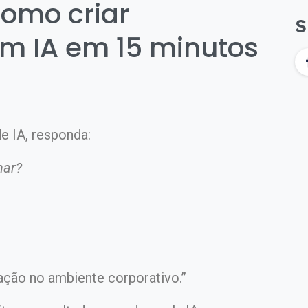
como criar
S
m IA em 15 minutos
e IA, responda:
nar?
ção no ambiente corporativo.”