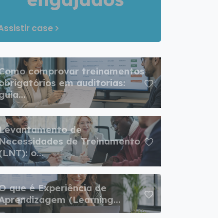
Assistir case
Como comprovar treinamentos
obrigatórios em auditorias:
guia...
Levantamento de
Necessidades de Treinamento
(LNT): o...
O que é Experiência de
Aprendizagem (Learning...