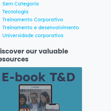
Sem Categoria
Tecnologia
Treinamento Corporativo
Treinamento e desenvolvimento
Universidade corporativa
iscover our valuable
esources