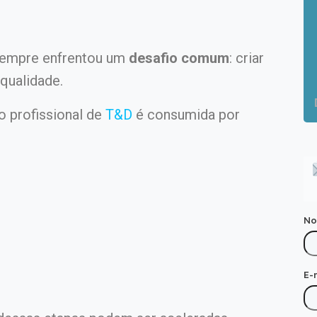
sempre enfrentou um
desafio comum
:
criar
qualidade.
o profissional de
T&D
é consumida por
N
E-