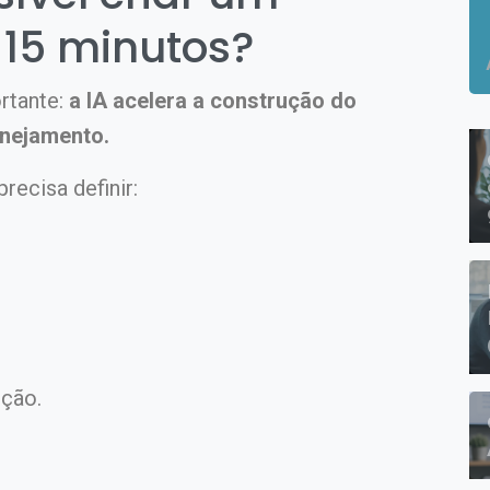
15 minutos?
rtante:
a IA acelera a construção do
anejamento.
recisa definir:
ução.