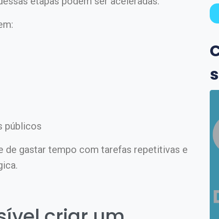
s dessas etapas podem ser aceleradas.
em:
C
s
s públicos
xe de gastar tempo com tarefas repetitivas e
gica.
ível criar um