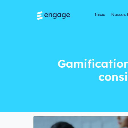
Início
Nossos 
Gamification no tr
Gamification
cons