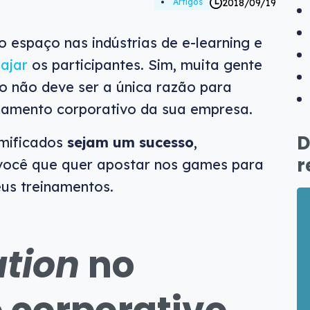
2018/09/19
Artigos
 espaço nas indústrias de e-learning e
ajar
os participantes. Sim, muita gente
so não deve ser a única razão para
namento corporativo da sua empresa.
D
mificados
sejam um sucesso
,
r
você que quer apostar nos games para
eus treinamentos.
ation
no