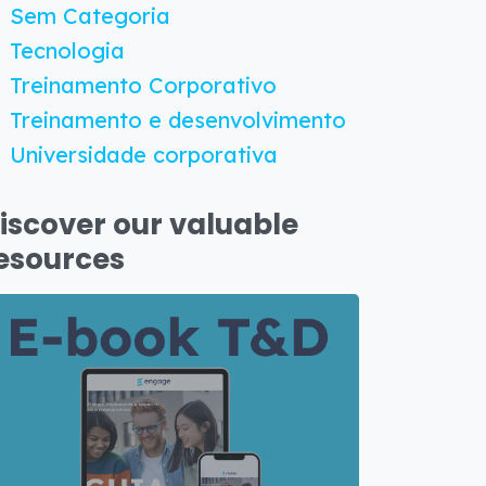
Sem Categoria
Tecnologia
Treinamento Corporativo
Treinamento e desenvolvimento
Universidade corporativa
iscover our valuable
esources