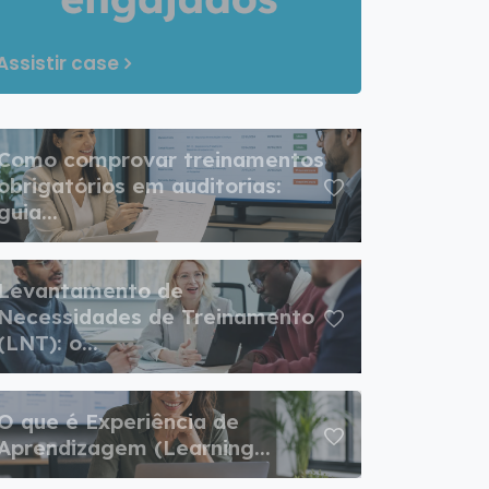
Assistir case
Como comprovar treinamentos
obrigatórios em auditorias:
guia...
Levantamento de
Necessidades de Treinamento
(LNT): o...
O que é Experiência de
Aprendizagem (Learning...