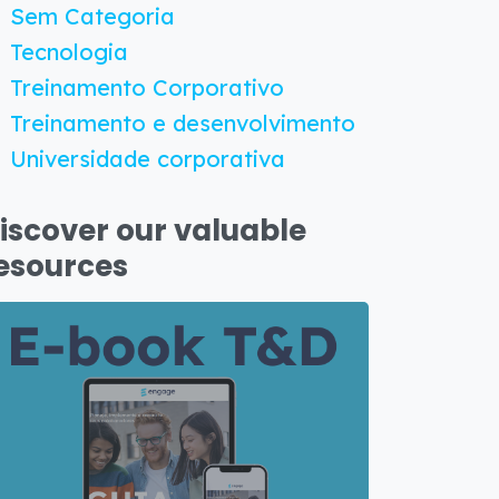
Sem Categoria
Tecnologia
Treinamento Corporativo
Treinamento e desenvolvimento
Universidade corporativa
iscover our valuable
esources