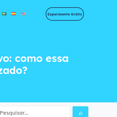
Experimente Grátis
 como essa tendênc
vo: como essa
izado?