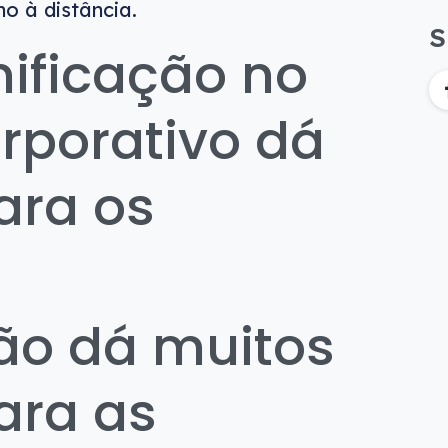
no à distância.
S
ificação no
rporativo dá
ara os
ão dá muitos
ara as