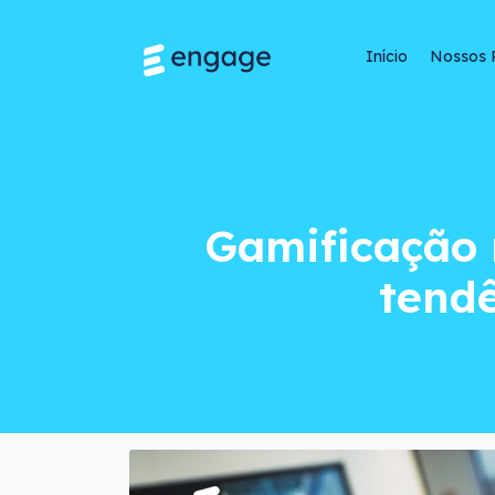
Início
Nossos 
Gamificação no amb
Gamificação 
tendê