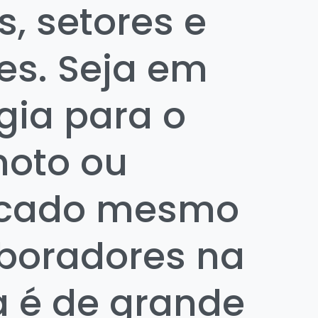
, setores e
es. Seja em
gia para o
moto ou
icado mesmo
boradores na
a é de grande