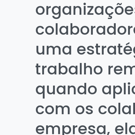
organizações
colaborador
uma estraté
trabalho re
quando apl
com os cola
empresa, el