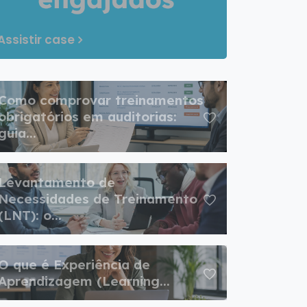
Assistir case
Como comprovar treinamentos
obrigatórios em auditorias:
guia...
Levantamento de
Necessidades de Treinamento
(LNT): o...
O que é Experiência de
Aprendizagem (Learning...